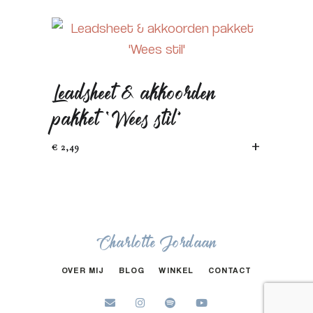
Leadsheet & akkoorden
pakket ‘Wees stil’
TOEVOEGEN 
€
2,49
Charlotte Jordaan
OVER MIJ
BLOG
WINKEL
CONTACT