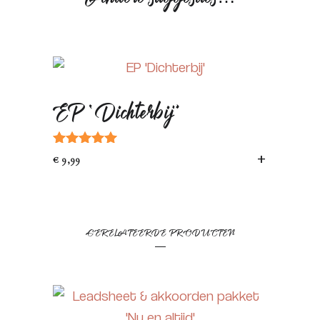
EP ‘Dichterbij’
Gewaardeerd
TOEVOEGEN 
€
9,99
5.00
uit 5
GERELATEERDE PRODUCTEN