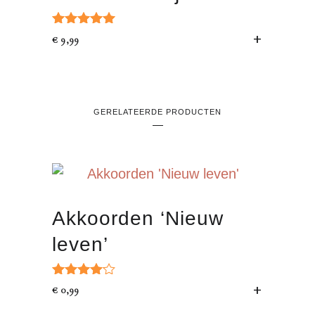
Gewaardeerd
TOEVOEGEN 
€
9,99
5.00
uit 5
GERELATEERDE PRODUCTEN
Akkoorden ‘Nieuw
leven’
Gewaardeerd
TOEVOEGEN 
€
0,99
4.00
uit 5