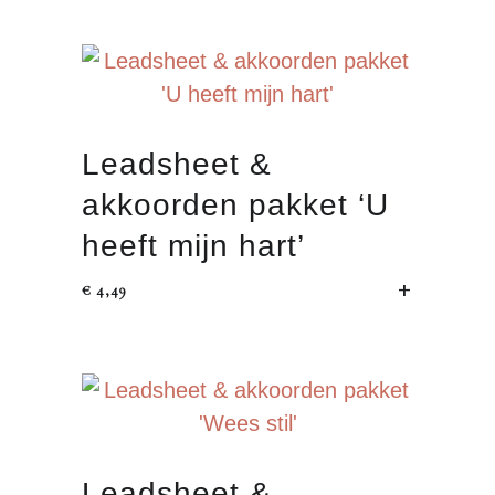
Leadsheet &
akkoorden pakket ‘U
heeft mijn hart’
TOEVOEGEN 
€
4,49
Leadsheet &